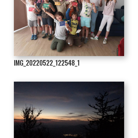
IMG_20220522_122548_1