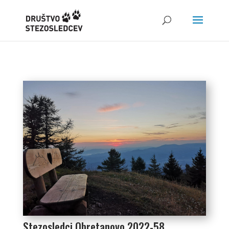
Stezosledci Obretanovo 2022-58