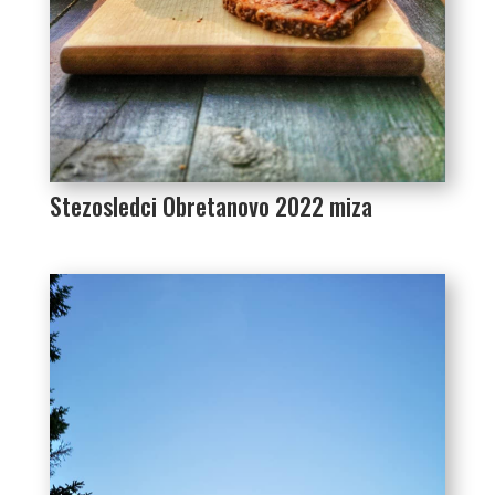
Stezosledci Obretanovo 2022 miza