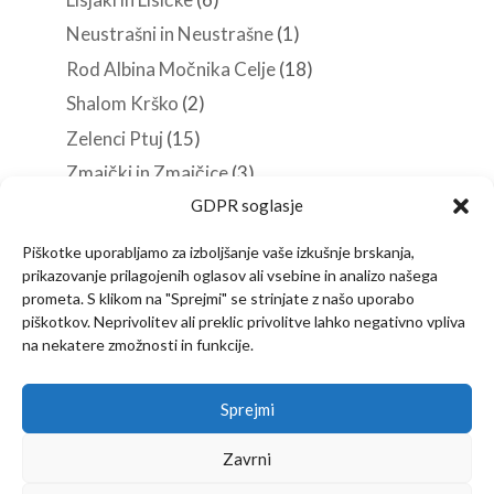
Neustrašni in Neustrašne
(1)
Rod Albina Močnika Celje
(18)
Shalom Krško
(2)
Zelenci Ptuj
(15)
Zmajčki in Zmajčice
(3)
GDPR soglasje
Roverji
(10)
Stezosledci
(33)
Piškotke uporabljamo za izboljšanje vaše izkušnje brskanja,
Veščine in spretnosti
(38)
prikazovanje prilagojenih oglasov ali vsebine in analizo našega
prometa. S klikom na "Sprejmi" se strinjate z našo uporabo
piškotkov. Neprivolitev ali preklic privolitve lahko negativno vpliva
na nekatere zmožnosti in funkcije.
Predstavitev
Članstvo
Novice
Sprejmi
Vsebine za vodnike
Izjava o zasebnosti
Kontakt
Zavrni