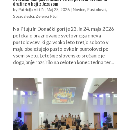
družine v hoji z Jezusom
by
Patricija Virtič
|
Maj 28, 2026
|
Novice
,
Pustolovci
,
Stezosledci
,
Zelenci Ptuj
Na Ptuju in Donački gori je 23. in 24. maja 2026
potekalo praznovanje svetovnega dneva
pustolovcev, ki ga vsako leto tretjo soboto v
maju obeležujejo pustolovke in pustolovci po
vsem svetu. Letošnje slovensko srečanje je
dogajanje razširilo na celoten konec tedna ter...