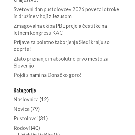
Svetovni dan pustolovcev 2026 povezal otroke
in družine v hoji z Jezusom
Zmagovalna ekipa PBE prejela čestitke na
letnem kongresu KAC
Prijave za poletno taborjenje Sledi kralju so
odprte!
Zlato priznanje in absolutno prvo mesto za
Slovenijo
Pojdi z nami na Donačko goro!
Kategorije
Naslovnica
(12)
Novice
(79)
Pustolovci
(31)
Rodovi
(40)
Lisjaki in Lisičke
(6)