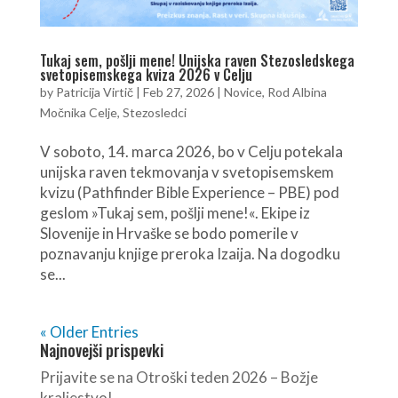
Tukaj sem, pošlji mene! Unijska raven Stezosledskega
svetopisemskega kviza 2026 v Celju
by
Patricija Virtič
|
Feb 27, 2026
|
Novice
,
Rod Albina
Močnika Celje
,
Stezosledci
V soboto, 14. marca 2026, bo v Celju potekala
unijska raven tekmovanja v svetopisemskem
kvizu (Pathfinder Bible Experience – PBE) pod
geslom »Tukaj sem, pošlji mene!«. Ekipe iz
Slovenije in Hrvaške se bodo pomerile v
poznavanju knjige preroka Izaija. Na dogodku
se...
« Older Entries
Najnovejši prispevki
Prijavite se na Otroški teden 2026 – Božje
kraljestvo!