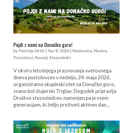
Pojdi z nami na Donačko goro!
by
Patricija Virtič
|
Apr 8, 2026
|
Naslovnica
,
Novice
,
Pustolovci
,
Roverji
,
Stezosledci
V okviru letošnjega praznovanja svetovnega
dneva pustolovcev v nedeljo, 24. maja 2026,
organiziramo skupinski izlet na Donačko goro,
znano kot štajerski Triglav. Dogodek pripravlja
Društvo stezosledcev, namenjen pa je vsem
generacijam, ki želijo preživeti aktiven dan...