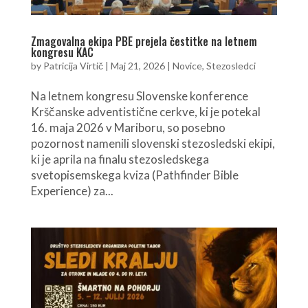
Zmagovalna ekipa PBE prejela čestitke na letnem
kongresu KAC
by
Patricija Virtič
|
Maj 21, 2026
|
Novice
,
Stezosledci
Na letnem kongresu Slovenske konference
Krščanske adventistične cerkve, ki je potekal
16. maja 2026 v Mariboru, so posebno
pozornost namenili slovenski stezosledski ekipi,
ki je aprila na finalu stezosledskega
svetopisemskega kviza (Pathfinder Bible
Experience) za...