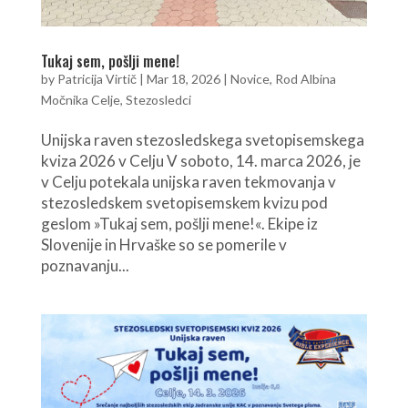
Tukaj sem, pošlji mene!
by
Patricija Virtič
|
Mar 18, 2026
|
Novice
,
Rod Albina
Močnika Celje
,
Stezosledci
Unijska raven stezosledskega svetopisemskega
kviza 2026 v Celju V soboto, 14. marca 2026, je
v Celju potekala unijska raven tekmovanja v
stezosledskem svetopisemskem kvizu pod
geslom »Tukaj sem, pošlji mene!«. Ekipe iz
Slovenije in Hrvaške so se pomerile v
poznavanju...