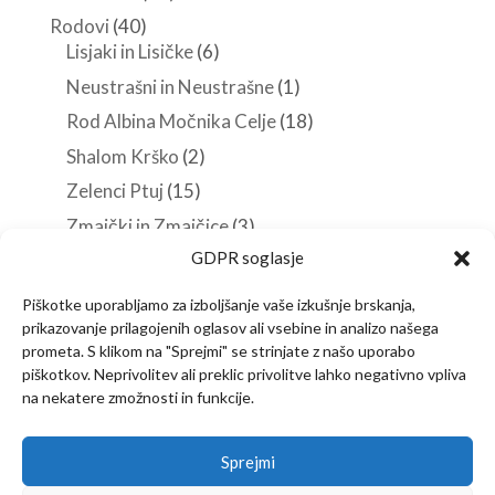
Rodovi
(40)
Lisjaki in Lisičke
(6)
Neustrašni in Neustrašne
(1)
Rod Albina Močnika Celje
(18)
Shalom Krško
(2)
Zelenci Ptuj
(15)
Zmajčki in Zmajčice
(3)
GDPR soglasje
Roverji
(10)
Stezosledci
(33)
Piškotke uporabljamo za izboljšanje vaše izkušnje brskanja,
prikazovanje prilagojenih oglasov ali vsebine in analizo našega
Veščine in spretnosti
(38)
prometa. S klikom na "Sprejmi" se strinjate z našo uporabo
piškotkov. Neprivolitev ali preklic privolitve lahko negativno vpliva
na nekatere zmožnosti in funkcije.
Predstavitev
Članstvo
Novice
Sprejmi
Vsebine za vodnike
Izjava o zasebnosti
Kontakt