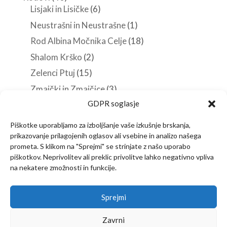
Lisjaki in Lisičke
(6)
Neustrašni in Neustrašne
(1)
Rod Albina Močnika Celje
(18)
Shalom Krško
(2)
Zelenci Ptuj
(15)
Zmajčki in Zmajčice
(3)
GDPR soglasje
Roverji
(10)
Stezosledci
(33)
Piškotke uporabljamo za izboljšanje vaše izkušnje brskanja,
prikazovanje prilagojenih oglasov ali vsebine in analizo našega
Veščine in spretnosti
(38)
prometa. S klikom na "Sprejmi" se strinjate z našo uporabo
piškotkov. Neprivolitev ali preklic privolitve lahko negativno vpliva
na nekatere zmožnosti in funkcije.
Predstavitev
Članstvo
Novice
Sprejmi
Vsebine za vodnike
Izjava o zasebnosti
Kontakt
Zavrni