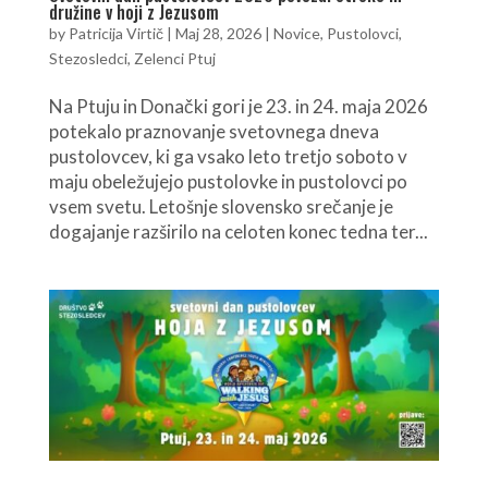
družine v hoji z Jezusom
by
Patricija Virtič
|
Maj 28, 2026
|
Novice
,
Pustolovci
,
Stezosledci
,
Zelenci Ptuj
Na Ptuju in Donački gori je 23. in 24. maja 2026
potekalo praznovanje svetovnega dneva
pustolovcev, ki ga vsako leto tretjo soboto v
maju obeležujejo pustolovke in pustolovci po
vsem svetu. Letošnje slovensko srečanje je
dogajanje razširilo na celoten konec tedna ter...