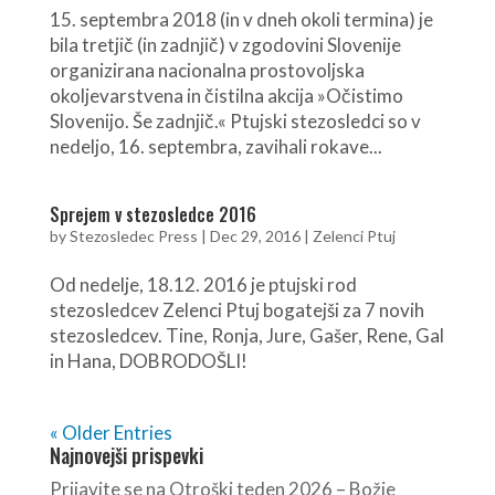
15. septembra 2018 (in v dneh okoli termina) je
bila tretjič (in zadnjič) v zgodovini Slovenije
organizirana nacionalna prostovoljska
okoljevarstvena in čistilna akcija »Očistimo
Slovenijo. Še zadnjič.« Ptujski stezosledci so v
nedeljo, 16. septembra, zavihali rokave...
Sprejem v stezosledce 2016
by
Stezosledec Press
|
Dec 29, 2016
|
Zelenci Ptuj
Od nedelje, 18.12. 2016 je ptujski rod
stezosledcev Zelenci Ptuj bogatejši za 7 novih
stezosledcev. Tine, Ronja, Jure, Gašer, Rene, Gal
in Hana, DOBRODOŠLI!
« Older Entries
Najnovejši prispevki
Prijavite se na Otroški teden 2026 – Božje