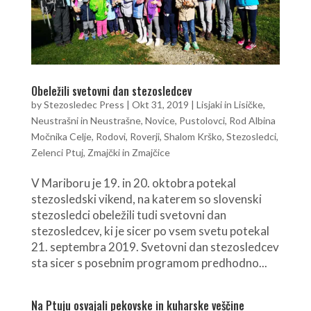
Obeležili svetovni dan stezosledcev
by
Stezosledec Press
|
Okt 31, 2019
|
Lisjaki in Lisičke
,
Neustrašni in Neustrašne
,
Novice
,
Pustolovci
,
Rod Albina
Močnika Celje
,
Rodovi
,
Roverji
,
Shalom Krško
,
Stezosledci
,
Zelenci Ptuj
,
Zmajčki in Zmajčice
V Mariboru je 19. in 20. oktobra potekal
stezosledski vikend, na katerem so slovenski
stezosledci obeležili tudi svetovni dan
stezosledcev, ki je sicer po vsem svetu potekal
21. septembra 2019. Svetovni dan stezosledcev
sta sicer s posebnim programom predhodno...
Na Ptuju osvajali pekovske in kuharske veščine