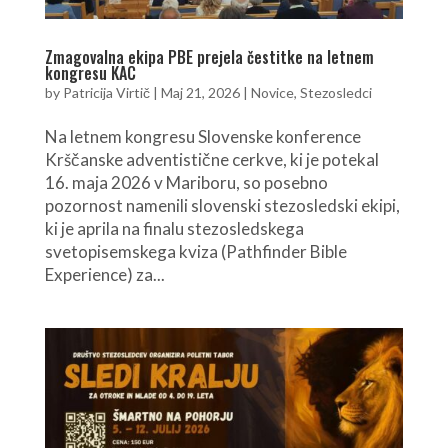
Zmagovalna ekipa PBE prejela čestitke na letnem
kongresu KAC
by
Patricija Virtič
|
Maj 21, 2026
|
Novice
,
Stezosledci
Na letnem kongresu Slovenske konference
Krščanske adventistične cerkve, ki je potekal
16. maja 2026 v Mariboru, so posebno
pozornost namenili slovenski stezosledski ekipi,
ki je aprila na finalu stezosledskega
svetopisemskega kviza (Pathfinder Bible
Experience) za...