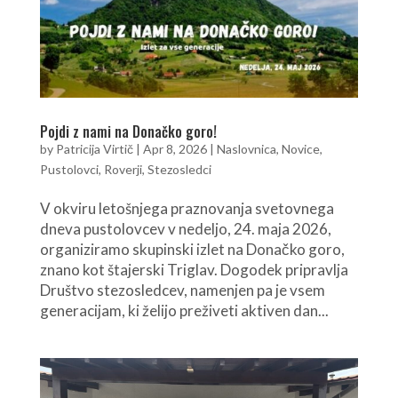
Pojdi z nami na Donačko goro!
by
Patricija Virtič
|
Apr 8, 2026
|
Naslovnica
,
Novice
,
Pustolovci
,
Roverji
,
Stezosledci
V okviru letošnjega praznovanja svetovnega
dneva pustolovcev v nedeljo, 24. maja 2026,
organiziramo skupinski izlet na Donačko goro,
znano kot štajerski Triglav. Dogodek pripravlja
Društvo stezosledcev, namenjen pa je vsem
generacijam, ki želijo preživeti aktiven dan...