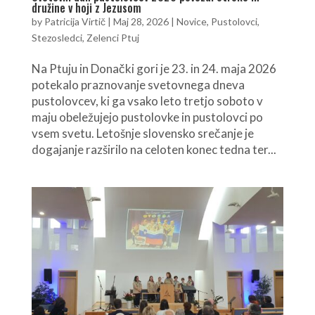
družine v hoji z Jezusom
by
Patricija Virtič
|
Maj 28, 2026
|
Novice
,
Pustolovci
,
Stezosledci
,
Zelenci Ptuj
Na Ptuju in Donački gori je 23. in 24. maja 2026
potekalo praznovanje svetovnega dneva
pustolovcev, ki ga vsako leto tretjo soboto v
maju obeležujejo pustolovke in pustolovci po
vsem svetu. Letošnje slovensko srečanje je
dogajanje razširilo na celoten konec tedna ter...