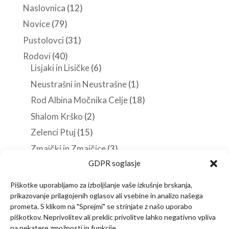
Naslovnica
(12)
Novice
(79)
Pustolovci
(31)
Rodovi
(40)
Lisjaki in Lisičke
(6)
Neustrašni in Neustrašne
(1)
Rod Albina Močnika Celje
(18)
Shalom Krško
(2)
Zelenci Ptuj
(15)
Zmajčki in Zmajčice
(3)
GDPR soglasje
Roverji
(10)
Stezosledci
(33)
Piškotke uporabljamo za izboljšanje vaše izkušnje brskanja,
prikazovanje prilagojenih oglasov ali vsebine in analizo našega
Veščine in spretnosti
(38)
prometa. S klikom na "Sprejmi" se strinjate z našo uporabo
piškotkov. Neprivolitev ali preklic privolitve lahko negativno vpliva
na nekatere zmožnosti in funkcije.