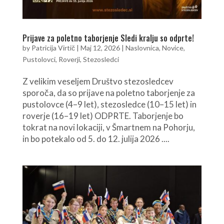
Prijave za poletno taborjenje Sledi kralju so odprte!
by
Patricija Virtič
|
Maj 12, 2026
|
Naslovnica
,
Novice
,
Pustolovci
,
Roverji
,
Stezosledci
Z velikim veseljem Društvo stezosledcev
sporoča, da so prijave na poletno taborjenje za
pustolovce (4–9 let), stezosledce (10–15 let) in
roverje (16–19 let) ODPRTE. Taborjenje bo
tokrat na novi lokaciji, v Šmartnem na Pohorju,
in bo potekalo od 5. do 12. julija 2026 ....