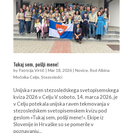
Tukaj sem, pošlji mene!
by
Patricija Virtič
|
Mar 18, 2026
|
Novice
,
Rod Albina
Močnika Celje
,
Stezosledci
Unijska raven stezosledskega svetopisemskega
kviza 2026 v Celju V soboto, 14. marca 2026, je
v Celju potekala unijska raven tekmovanja v
stezosledskem svetopisemskem kvizu pod
geslom »Tukaj sem, pošlji mene!«. Ekipe iz
Slovenije in Hrvaške so se pomerile v
poznavanju...