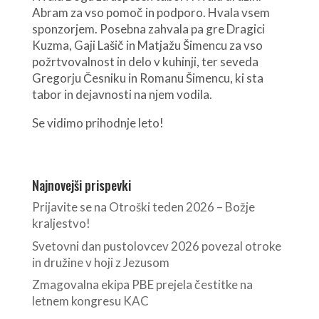
Abram za vso pomoč in podporo. Hvala vsem
sponzorjem. Posebna zahvala pa gre Dragici
Kuzma, Gaji Lašič in Matjažu Šimencu za vso
požrtvovalnost in delo v kuhinji, ter seveda
Gregorju Česniku in Romanu Šimencu, ki sta
tabor in dejavnosti na njem vodila.
Se vidimo prihodnje leto!
Najnovejši prispevki
Prijavite se na Otroški teden 2026 – Božje
kraljestvo!
Svetovni dan pustolovcev 2026 povezal otroke
in družine v hoji z Jezusom
Zmagovalna ekipa PBE prejela čestitke na
letnem kongresu KAC