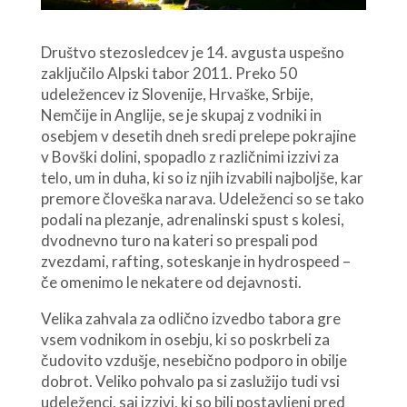
Društvo stezosledcev je 14. avgusta uspešno
zaključilo Alpski tabor 2011. Preko 50
udeležencev iz Slovenije, Hrvaške, Srbije,
Nemčije in Anglije, se je skupaj z vodniki in
osebjem v desetih dneh sredi prelepe pokrajine
v Bovški dolini, spopadlo z različnimi izzivi za
telo, um in duha, ki so iz njih izvabili najboljše, kar
premore človeška narava. Udeleženci so se tako
podali na plezanje, adrenalinski spust s kolesi,
dvodnevno turo na kateri so prespali pod
zvezdami, rafting, soteskanje in hydrospeed –
če omenimo le nekatere od dejavnosti.
Velika zahvala za odlično izvedbo tabora gre
vsem vodnikom in osebju, ki so poskrbeli za
čudovito vzdušje, nesebično podporo in obilje
dobrot. Veliko pohvalo pa si zaslužijo tudi vsi
udeleženci, saj izzivi, ki so bili postavljeni pred