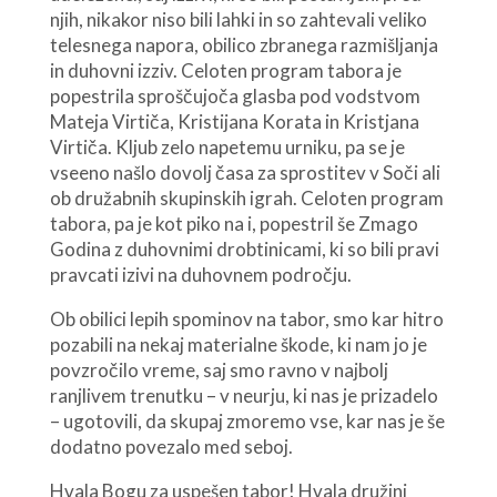
njih, nikakor niso bili lahki in so zahtevali veliko
telesnega napora, obilico zbranega razmišljanja
in duhovni izziv. Celoten program tabora je
popestrila sproščujoča glasba pod vodstvom
Mateja Virtiča, Kristijana Korata in Kristjana
Virtiča. Kljub zelo napetemu urniku, pa se je
vseeno našlo dovolj časa za sprostitev v Soči ali
ob družabnih skupinskih igrah. Celoten program
tabora, pa je kot piko na i, popestril še Zmago
Godina z duhovnimi drobtinicami, ki so bili pravi
pravcati izivi na duhovnem področju.
Ob obilici lepih spominov na tabor, smo kar hitro
pozabili na nekaj materialne škode, ki nam jo je
povzročilo vreme, saj smo ravno v najbolj
ranjlivem trenutku – v neurju, ki nas je prizadelo
– ugotovili, da skupaj zmoremo vse, kar nas je še
dodatno povezalo med seboj.
Hvala Bogu za uspešen tabor! Hvala družini