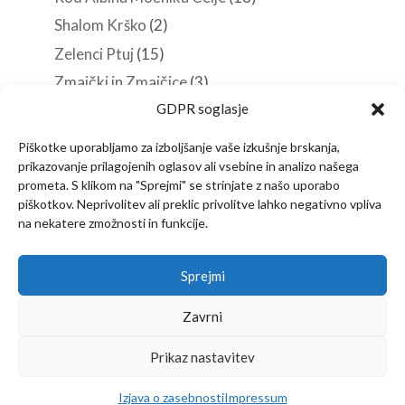
Shalom Krško
(2)
Zelenci Ptuj
(15)
Zmajčki in Zmajčice
(3)
GDPR soglasje
Roverji
(10)
Stezosledci
(33)
Piškotke uporabljamo za izboljšanje vaše izkušnje brskanja,
Veščine in spretnosti
(38)
prikazovanje prilagojenih oglasov ali vsebine in analizo našega
prometa. S klikom na "Sprejmi" se strinjate z našo uporabo
piškotkov. Neprivolitev ali preklic privolitve lahko negativno vpliva
na nekatere zmožnosti in funkcije.
Predstavitev
Članstvo
Novice
Sprejmi
Vsebine za vodnike
Izjava o zasebnosti
Kontakt
Zavrni
Prikaz nastavitev
Copyright © 2022
Društvo Stezosledcev
–
Izdelava in vzdrževanje:
KlikNET.si
Izjava o zasebnosti
Impressum