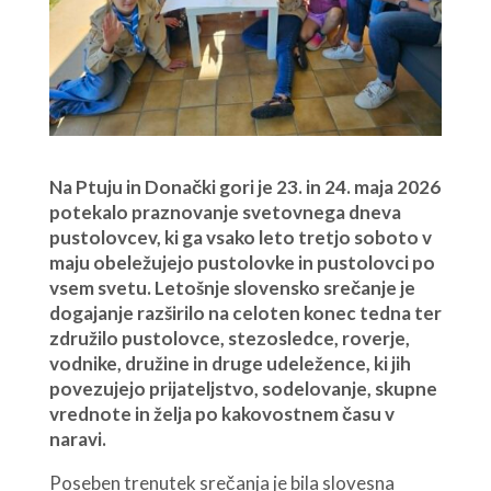
Na Ptuju in Donački gori je 23. in 24. maja 2026
potekalo praznovanje svetovnega dneva
pustolovcev, ki ga vsako leto tretjo soboto v
maju obeležujejo pustolovke in pustolovci po
vsem svetu. Letošnje slovensko srečanje je
dogajanje razširilo na celoten konec tedna ter
združilo pustolovce, stezosledce, roverje,
vodnike, družine in druge udeležence, ki jih
povezujejo prijateljstvo, sodelovanje, skupne
vrednote in želja po kakovostnem času v
naravi.
Poseben trenutek srečanja je bila slovesna