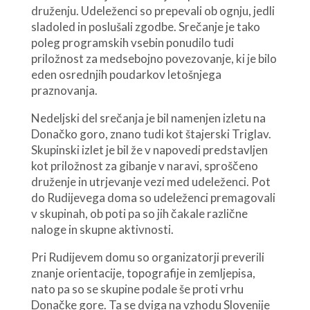
druženju. Udeleženci so prepevali ob ognju, jedli
sladoled in poslušali zgodbe. Srečanje je tako
poleg programskih vsebin ponudilo tudi
priložnost za medsebojno povezovanje, ki je bilo
eden osrednjih poudarkov letošnjega
praznovanja.
Nedeljski del srečanja je bil namenjen izletu na
Donačko goro, znano tudi kot štajerski Triglav.
Skupinski izlet je bil že v napovedi predstavljen
kot priložnost za gibanje v naravi, sproščeno
druženje in utrjevanje vezi med udeleženci. Pot
do Rudijevega doma so udeleženci premagovali
v skupinah, ob poti pa so jih čakale različne
naloge in skupne aktivnosti.
Pri Rudijevem domu so organizatorji preverili
znanje orientacije, topografije in zemljepisa,
nato pa so se skupine podale še proti vrhu
Donačke gore. Ta se dviga na vzhodu Slovenije