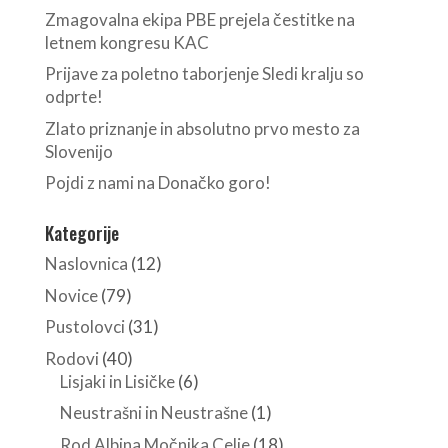
Zmagovalna ekipa PBE prejela čestitke na
letnem kongresu KAC
Prijave za poletno taborjenje Sledi kralju so
odprte!
Zlato priznanje in absolutno prvo mesto za
Slovenijo
Pojdi z nami na Donačko goro!
Kategorije
Naslovnica
(12)
Novice
(79)
Pustolovci
(31)
Rodovi
(40)
Lisjaki in Lisičke
(6)
Neustrašni in Neustrašne
(1)
Rod Albina Močnika Celje
(18)