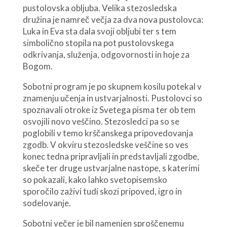
pustolovska obljuba. Velika stezosledska
družina je namreč večja za dva nova pustolovca:
Luka in Eva sta dala svoji obljubi ter s tem
simbolično stopila na pot pustolovskega
odkrivanja, služenja, odgovornosti in hoje za
Bogom.
Sobotni program je po skupnem kosilu potekal v
znamenju učenja in ustvarjalnosti. Pustolovci so
spoznavali otroke iz Svetega pisma ter ob tem
osvojili novo veščino. Stezosledci pa so se
poglobili v temo krščanskega pripovedovanja
zgodb. V okviru stezosledske veščine so ves
konec tedna pripravljali in predstavljali zgodbe,
skeče ter druge ustvarjalne nastope, s katerimi
so pokazali, kako lahko svetopisemsko
sporočilo zaživi tudi skozi pripoved, igro in
sodelovanje.
Sobotni večer je bil namenjen sproščenemu