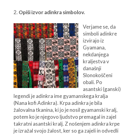
Opiši izvor adinkra simbolov.
Verjam
e se, da
simboli adinkre
izvirajo iz
Gyamana,
nekdanjega
kraljestva v
današnji
Slonokoščeni
obali. Po
asantski (ganski)
legendi je adinkra ime gyamanskega kralja
(Nana kofi Adinkra). Krpa adinkra je bila
žalovalna tkanina, ki jo je nosil gyamanski kralj,
potem ko je njegovo ljudstvo premagal in zajel
takratni asantski kralj. Z nošenjem adinkra krpe
je izražal svojo žalost, ker so ga zajeli in odvedli