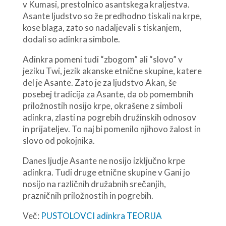
v Kumasi, prestolnico asantskega kraljestva.
Asante ljudstvo so že predhodno tiskali na krpe,
kose blaga, zato so nadaljevali s tiskanjem,
dodali so adinkra simbole.
Adinkra pomeni tudi “zbogom” ali “slovo” v
jeziku Twi, jezik akanske etnične skupine, katere
del je Asante. Zato je za ljudstvo Akan, še
posebej tradicija za Asante, da ob pomembnih
priložnostih nosijo krpe, okrašene z simboli
adinkra, zlasti na pogrebih družinskih odnosov
in prijateljev. To naj bi pomenilo njihovo žalost in
slovo od pokojnika.
Danes ljudje Asante ne nosijo izključno krpe
adinkra. Tudi druge etnične skupine v Gani jo
nosijo na različnih družabnih srečanjih,
prazničnih priložnostih in pogrebih.
Več:
PUSTOLOVCI adinkra TEORIJA