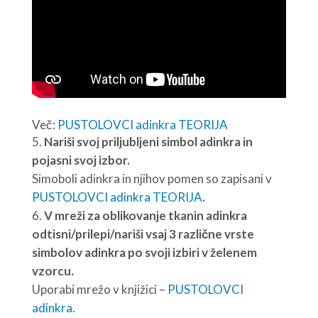
Več:
PUSTOLOVCI adinkra TEORIJA
Nariši svoj priljubljeni simbol adinkra in
pojasni svoj izbor.
Simoboli adinkra in njihov pomen so zapisani v
PUSTOLOVCI adinkra TEORIJA
.
V mreži za oblikovanje tkanin adinkra
odtisni/prilepi/nariši vsaj 3 različne vrste
simbolov adinkra po svoji izbiri v želenem
vzorcu.
Uporabi mrežo v knjižici –
PUSTOLOVCI
adinkra
.