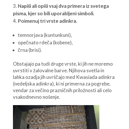
Napiši ali opiši vsaj dva primera iz svetega
pisma, kjer so bili uporabljeni simboli.
Poimenuj tri vrste adinkra.
temnorjava (kuntunkuni),
opečnato rdeča (kobene),
črna (brisi).
Obstajajo pa tudi druge vrste, ki jih ne moremo
uvrstiti v žalovalne barve. Njihova svetla in
lahka ozadja jih uvrščajo med Kwasiada adinkra
(nedeljska adinkra), ki ni primerna za pogrebe,
vendar za večino prazničnih priložnosti ali celo
vsakodnevno nošenje.