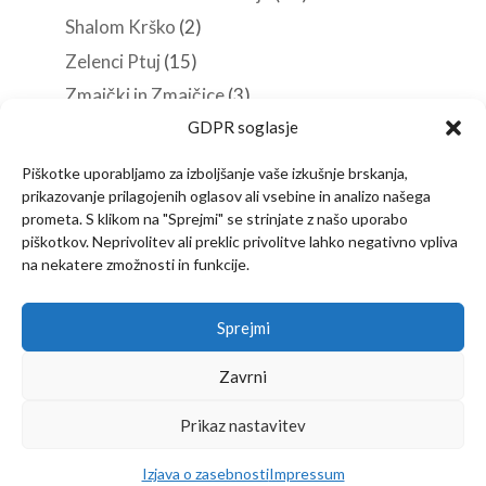
Shalom Krško
(2)
Zelenci Ptuj
(15)
Zmajčki in Zmajčice
(3)
GDPR soglasje
Roverji
(10)
Stezosledci
(33)
Piškotke uporabljamo za izboljšanje vaše izkušnje brskanja,
Veščine in spretnosti
(38)
prikazovanje prilagojenih oglasov ali vsebine in analizo našega
prometa. S klikom na "Sprejmi" se strinjate z našo uporabo
piškotkov. Neprivolitev ali preklic privolitve lahko negativno vpliva
na nekatere zmožnosti in funkcije.
Predstavitev
Članstvo
Novice
Sprejmi
Vsebine za vodnike
Izjava o zasebnosti
Kontakt
Zavrni
Prikaz nastavitev
Copyright © 2022
Društvo Stezosledcev
–
Izdelava in vzdrževanje:
KlikNET.si
Izjava o zasebnosti
Impressum