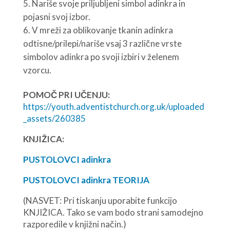
Nariše svoje priljubljeni simbol adinkra in
pojasni svoj izbor.
V mreži za oblikovanje tkanin adinkra
odtisne/prilepi/nariše vsaj 3 različne vrste
simbolov adinkra po svoji izbiri v želenem
vzorcu.
POMOČ PRI UČENJU:
https://youth.adventistchurch.org.uk/uploaded
_assets/260385
KNJIŽICA:
PUSTOLOVCI adinkra
PUSTOLOVCI adinkra TEORIJA
(NASVET: Pri tiskanju uporabite funkcijo
KNJIŽICA. Tako se vam bodo strani samodejno
razporedile v knjižni način.)