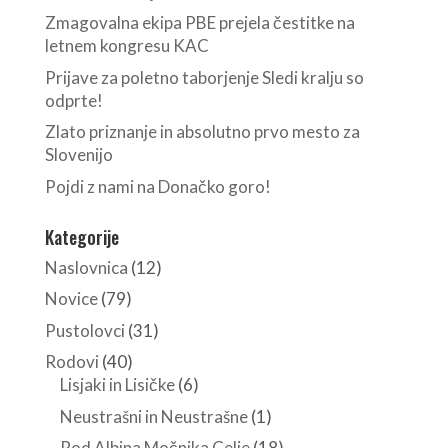
Zmagovalna ekipa PBE prejela čestitke na
letnem kongresu KAC
Prijave za poletno taborjenje Sledi kralju so
odprte!
Zlato priznanje in absolutno prvo mesto za
Slovenijo
Pojdi z nami na Donačko goro!
Kategorije
Naslovnica
(12)
Novice
(79)
Pustolovci
(31)
Rodovi
(40)
Lisjaki in Lisičke
(6)
Neustrašni in Neustrašne
(1)
Rod Albina Močnika Celje
(18)