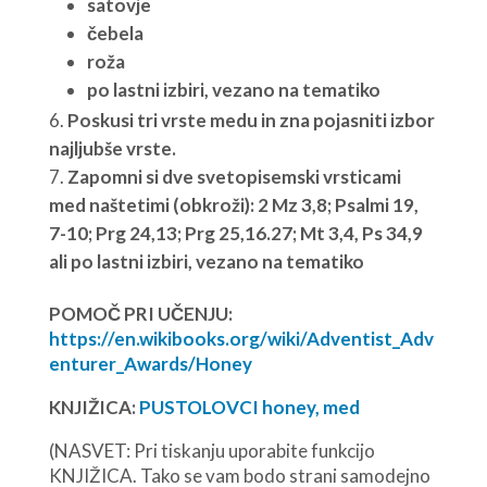
satovje
čebela
roža
po lastni izbiri, vezano na tematiko
Poskusi tri vrste medu in zna pojasniti izbor
najljubše vrste.
Zapomni si dve svetopisemski vrsticami
med naštetimi (obkroži): 2 Mz 3,8; Psalmi 19,
7-10; Prg 24,13; Prg 25,16.27; Mt 3,4, Ps 34,9
ali po lastni izbiri, vezano na tematiko
POMOČ PRI UČENJU:
https://en.wikibooks.org/wiki/Adventist_Adv
enturer_Awards/Honey
KNJIŽICA:
PUSTOLOVCI honey, med
(NASVET: Pri tiskanju uporabite funkcijo
KNJIŽICA. Tako se vam bodo strani samodejno