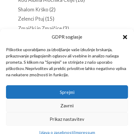
Shalom Krško
(2)
Zelenci Ptuj
(15)
Zmajčki in Zmajčice
(3)
GDPR soglasje
Roverji
(10)
Stezosledci
(33)
Piškotke uporabljamo za izboljšanje vaše izkušnje brskanja,
prikazovanje prilagojenih oglasov ali vsebine in analizo našega
Veščine in spretnosti
(38)
prometa. S klikom na "Sprejmi" se strinjate z našo uporabo
piškotkov. Neprivolitev ali preklic privolitve lahko negativno vpliva
na nekatere zmožnosti in funkcije.
Predstavitev
Članstvo
Novice
Sprejmi
Vsebine za vodnike
Izjava o zasebnosti
Kontakt
Zavrni
Prikaz nastavitev
Copyright © 2022
Društvo Stezosledcev
–
Izdelava in vzdrževanje:
KlikNET.si
Izjava o zasebnosti
Impressum