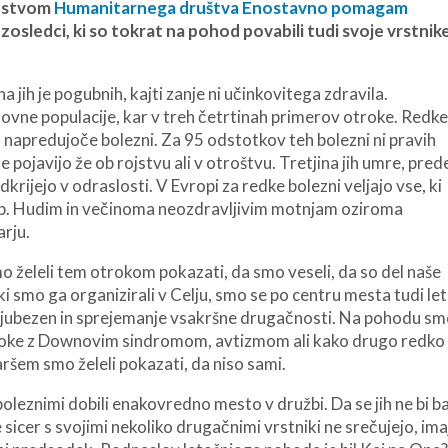
odstvom
Humanitarnega društva Enostavno pomagam
tezosledci, ki so tokrat na pohod povabili tudi svoje vrstnike
a jih je pogubnih, kajti zanje ni učinkovitega zdravila.
ovne populacije, kar v treh četrtinah primerov otroke. Redk
o napredujoče bolezni. Za 95 odstotkov teh bolezni ni pravih
e pojavijo že ob rojstvu ali v otroštvu. Tretjina jih umre, pred
dkrijejo v odraslosti. V Evropi za redke bolezni veljajo vse, ki
eb. Hudim in večinoma neozdravljivim motnjam oziroma
rju.
želeli tem otrokom pokazati, da smo veseli, da so del naše
 ki smo ga organizirali v Celju, smo se po centru mesta tudi le
jo ljubezen in sprejemanje vsakršne drugačnosti. Na pohodu s
troke z Downovim sindromom, avtizmom ali kako drugo redko
Staršem smo želeli pokazati, da niso sami.
 boleznimi dobili enakovredno mesto v družbi. Da se jih ne bi ba
 sicer s svojimi nekoliko drugačnimi vrstniki ne srečujejo, im