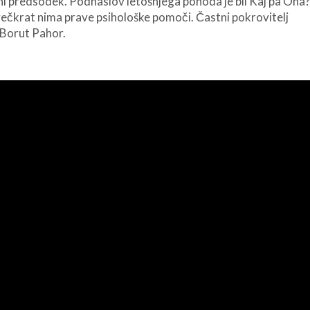
šni predsodek. Podnaslov letošnjega pohoda je bil Kaj pa Ona
jvečkrat nima prave psihološke pomoči. Častni pokrovitelj
 Borut Pahor.