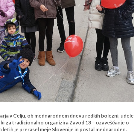
uarja v Celju, ob mednarodnem dnevu redkih bolezni, udelež
i ga tradicionalno organizira Zavod 13 – ozaveščanje o
 letih je prerasel meje Slovenije in postal mednaroden.