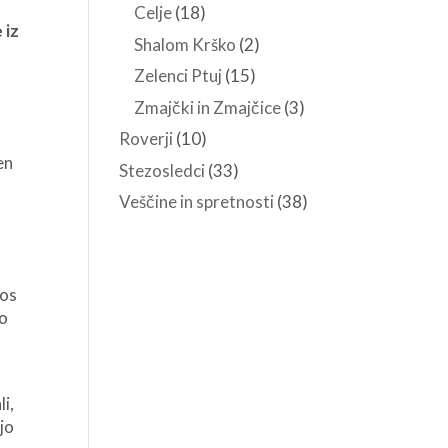
Celje
(18)
 iz
Shalom Krško
(2)
Zelenci Ptuj
(15)
Zmajčki in Zmajčice
(3)
e
Roverji
(10)
en
Stezosledci
(33)
Veščine in spretnosti
(38)
tos
mo
li,
ajo