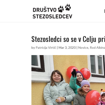
Stezosledci so se v Celju pr
by
Patricija Virtič
|
Mar 3, 2020
|
Novice
,
Rod Albin