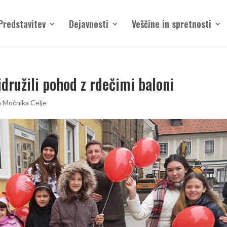
Predstavitev
Dejavnosti
Veščine in spretnosti
idružili pohod z rdečimi baloni
a Močnika Celje