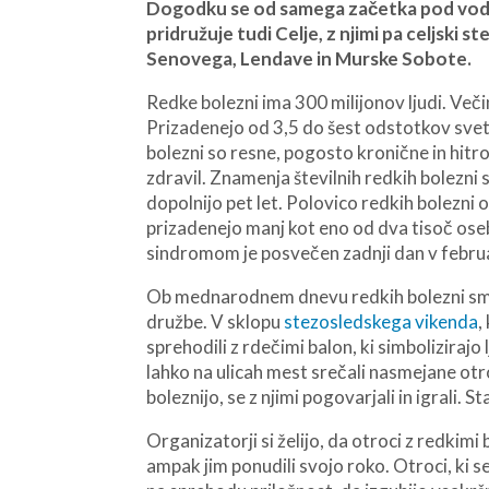
Dogodku se od samega začetka pod v
pridružuje tudi Celje, z njimi pa celjski s
Senovega, Lendave in Murske Sobote.
R
edke bolezni ima 300 milijonov ljudi.
Večin
Prizadenejo od 3,5 do šest odstotkov svet
bolezni so resne, pogosto kronične in hitr
zdravil. Znamenja številnih redkih bolezni s
dopolnijo pet let. Polovico redkih bolezni o
prizadenejo manj kot eno od dva tisoč os
sindromom je posvečen zadnji dan v februa
Ob mednarodnem dnevu redkih bolezni smo 
družbe. V sklopu
stezosledskega vikenda
,
sprehodili z rdečimi balon, ki simbolizira
lahko na ulicah mest srečali nasmejane o
boleznijo, se z njimi pogovarjali in igrali. 
Organizatorji si želijo, da otroci z redkimi
ampak jim ponudili svojo roko. Otroci, ki se