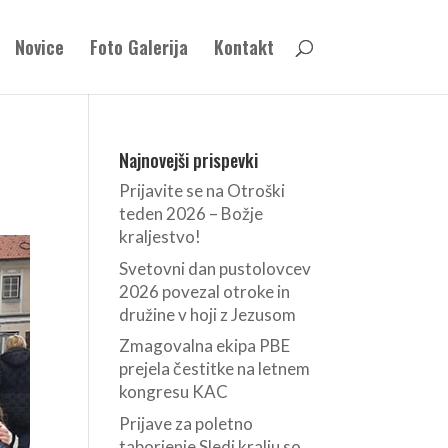
Novice
Foto Galerija
Kontakt
Najnovejši prispevki
Prijavite se na Otroški
teden 2026 – Božje
kraljestvo!
Svetovni dan pustolovcev
2026 povezal otroke in
družine v hoji z Jezusom
Zmagovalna ekipa PBE
prejela čestitke na letnem
kongresu KAC
Prijave za poletno
taborjenje Sledi kralju so