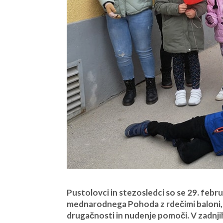
Pustolovci in stezosledci so se 29. febr
mednarodnega Pohoda z rdečimi baloni, k
drugačnosti in nudenje pomoči. V zadnjih