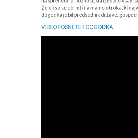
na sprehodu priložnost, da izgubijo vsakr
Želeli so se obrniti na mamo otroka, ki na
dogodka je bil predsednik države, gospod
VIDEOPOSNETEK DOGODKA