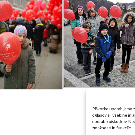
Piškotke uporabljamo za
oglasov ali vsebine in 
uporabo piškotkov. Nepr
zmožnosti in funkcije.