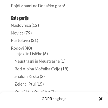
Pojdi z nami na Donačko goro!
Kategorije
Naslovnica
(12)
Novice
(79)
Pustolovci
(31)
Rodovi
(40)
Lisjaki in Lisičke
(6)
Neustrašni in Neustrašne
(1)
Rod Albina Močnika Celje
(18)
Shalom Krško
(2)
Zelenci Ptuj
(15)
Zmajčki in Zmajčice
(3)
GDPR soglasje
Roverji
(10)
Stezosledci
(33)