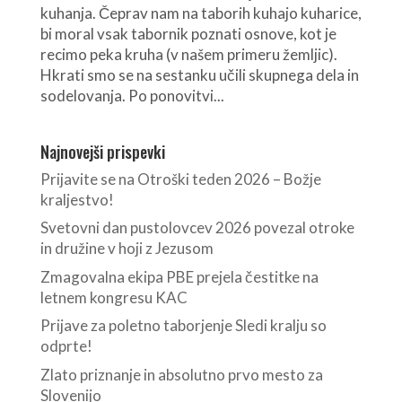
kuhanja. Čeprav nam na taborih kuhajo kuharice,
bi moral vsak tabornik poznati osnove, kot je
recimo peka kruha (v našem primeru žemljic).
Hkrati smo se na sestanku učili skupnega dela in
sodelovanja. Po ponovitvi...
Najnovejši prispevki
Prijavite se na Otroški teden 2026 – Božje
kraljestvo!
Svetovni dan pustolovcev 2026 povezal otroke
in družine v hoji z Jezusom
Zmagovalna ekipa PBE prejela čestitke na
letnem kongresu KAC
Prijave za poletno taborjenje Sledi kralju so
odprte!
Zlato priznanje in absolutno prvo mesto za
Slovenijo