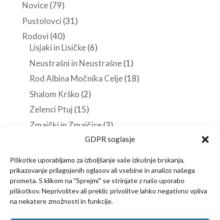
Novice
(79)
Pustolovci
(31)
Rodovi
(40)
Lisjaki in Lisičke
(6)
Neustrašni in Neustrašne
(1)
Rod Albina Močnika Celje
(18)
Shalom Krško
(2)
Zelenci Ptuj
(15)
Zmajčki in Zmajčice
(3)
GDPR soglasje
Roverji
(10)
Stezosledci
(33)
Piškotke uporabljamo za izboljšanje vaše izkušnje brskanja,
prikazovanje prilagojenih oglasov ali vsebine in analizo našega
Veščine in spretnosti
(38)
prometa. S klikom na "Sprejmi" se strinjate z našo uporabo
piškotkov. Neprivolitev ali preklic privolitve lahko negativno vpliva
na nekatere zmožnosti in funkcije.
Predstavitev
Članstvo
Novice