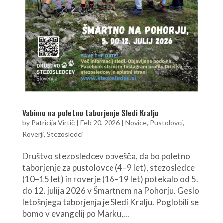
Vabimo na poletno taborjenje Sledi Kralju
by
Patricija Virtič
|
Feb 20, 2026
|
Novice
,
Pustolovci
,
Roverji
,
Stezosledci
Društvo stezosledcev obvešča, da bo poletno
taborjenje za pustolovce (4–9 let), stezosledce
(10–15 let) in roverje (16–19 let) potekalo od 5.
do 12. julija 2026 v Šmartnem na Pohorju. Geslo
letošnjega taborjenja je Sledi Kralju. Poglobili se
bomo v evangelij po Marku,...