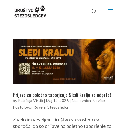
Prijave za poletno taborjenje Sledi kralju so odprte!
by
Patricija Virtič
|
Maj 12, 2026
|
Naslovnica
,
Novice
,
Pustolovci
,
Roverji
,
Stezosledci
Z velikim veseljem Društvo stezosledcev
sporoča, da so prijave na poletno taborjenje za