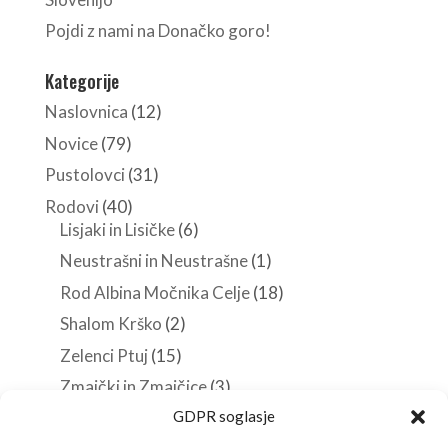
Pojdi z nami na Donačko goro!
Kategorije
Naslovnica
(12)
Novice
(79)
Pustolovci
(31)
Rodovi
(40)
Lisjaki in Lisičke
(6)
Neustrašni in Neustrašne
(1)
Rod Albina Močnika Celje
(18)
Shalom Krško
(2)
Zelenci Ptuj
(15)
Zmajčki in Zmajčice
(3)
GDPR soglasje
Roverji
(10)