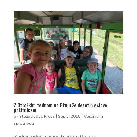
Z Otroškim tednom na Ptuju že desetič v slovo
počitnicam
by
Stezosledec Press
|
Sep 5, 2018
|
Veščine in
spretnosti
Zadnji teden v avgustu je na Ptuju že