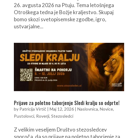
26. avgusta 2026 na Ptuju. Tema letošnjega
Otroškega tedna je Božje kraljestvo. Skupaj
bomo skozi svetopisemske zgodbe, igro,
ustvarjalne...
Prijave za poletno taborjenje Sledi kralju so odprte!
by
Patricija Virtič
|
Maj 12, 2026
|
Naslovnica
,
Novice
,
Pustolovci
,
Roverji
,
Stezosledci
Z velikim veseljem Društvo stezosledcev
sporoča, da so prijave na poletno taborjenje za