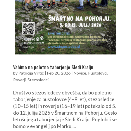
Vabimo na poletno taborjenje Sledi Kralju
by
Patricija Virtič
|
Feb 20, 2026
|
Novice
,
Pustolovci
,
Roverji
,
Stezosledci
Društvo stezosledcev obvešča, da bo poletno
taborjenje za pustolovce (4–9 let), stezosledce
(10–15 let) in roverje (16–19 let) potekalo od 5.
do 12. julija 2026 v Šmartnem na Pohorju. Geslo
letošnjega taborjenja je Sledi Kralju. Poglobili se
bomo v evangelij po Marku,...