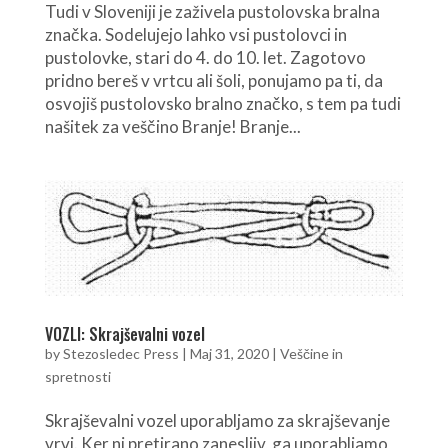
Tudi v Sloveniji je zaživela pustolovska bralna
značka. Sodelujejo lahko vsi pustolovci in
pustolovke, stari do 4. do 10. let. Zagotovo
pridno bereš v vrtcu ali šoli, ponujamo pa ti, da
osvojiš pustolovsko bralno značko, s tem pa tudi
našitek za veščino Branje! Branje...
VOZLI: Skrajševalni vozel
by
Stezosledec Press
|
Maj 31, 2020
|
Veščine in
spretnosti
Skrajševalni vozel uporabljamo za skrajševanje
vrvi. Ker ni pretirano zanesljiv, ga uporabljamo