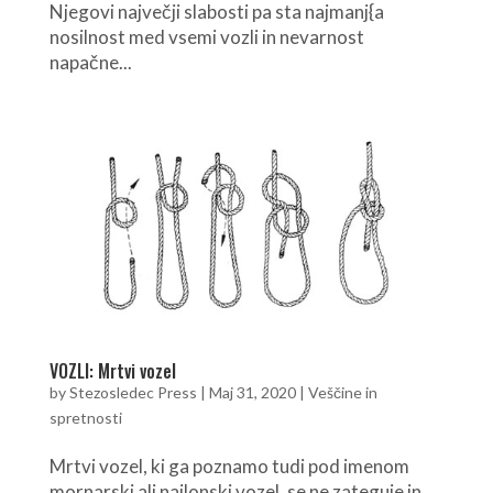
Njegovi največji slabosti pa sta najmanj{a
nosilnost med vsemi vozli in nevarnost
napačne...
VOZLI: Mrtvi vozel
by
Stezosledec Press
|
Maj 31, 2020
|
Veščine in
spretnosti
Mrtvi vozel, ki ga poznamo tudi pod imenom
mornarski ali najlonski vozel, se ne zateguje in