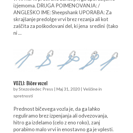
izjemoma. DRUGA POIMENOVANJA: /
ANGLEŠKO IME: Sheepshank UPORABA: Za
skrajšanje predolge vrvi brez rezanja ali kot
zaščita za poškodovani del, ki jena sredini (tako
ni ...
VOZLI: Bičev vozel
by
Stezosledec Press
|
Maj 31, 2020
|
Veščine in
spretnosti
Prednost bičevega vozla je, da ga lahko
reguliramo brez izpenjanja ali odvezovanja,
hitro ga izdelamo (celo z eno roko), zanj
porabimo malo vrvi in enostavno ga je vplesti.