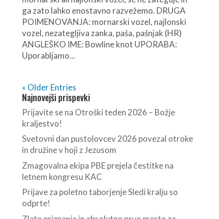
ga zato lahko enostavno razvežemo. DRUGA
POIMENOVANJA: mornarski vozel, najlonski
vozel, nezategljiva zanka, paša, pašnjak (HR)
ANGLEŠKO IME: Bowline knot UPORABA:
Uporabljamo...
« Older Entries
Najnovejši prispevki
Prijavite se na Otroški teden 2026 – Božje
kraljestvo!
Svetovni dan pustolovcev 2026 povezal otroke
in družine v hoji z Jezusom
Zmagovalna ekipa PBE prejela čestitke na
letnem kongresu KAC
Prijave za poletno taborjenje Sledi kralju so
odprte!
Zlato priznanje in absolutno prvo mesto za