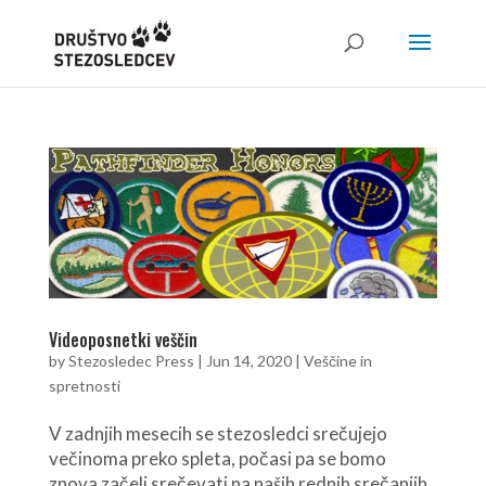
Videoposnetki veščin
by
Stezosledec Press
|
Jun 14, 2020
|
Veščine in
spretnosti
V zadnjih mesecih se stezosledci srečujejo
večinoma preko spleta, počasi pa se bomo
znova začeli srečevati na naših rednih srečanjih.