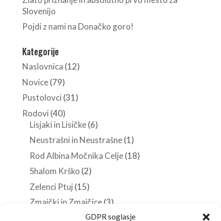
Slovenijo
Pojdi z nami na Donačko goro!
Kategorije
Naslovnica
(12)
Novice
(79)
Pustolovci
(31)
Rodovi
(40)
Lisjaki in Lisičke
(6)
Neustrašni in Neustrašne
(1)
Rod Albina Močnika Celje
(18)
Shalom Krško
(2)
Zelenci Ptuj
(15)
Zmajčki in Zmajčice
(3)
GDPR soglasje
Roverji
(10)