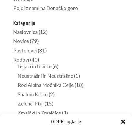
Pojdi z nami na Donačko goro!
Kategorije
Naslovnica
(12)
Novice
(79)
Pustolovci
(31)
Rodovi
(40)
Lisjaki in Lisičke
(6)
Neustrašni in Neustrašne
(1)
Rod Albina Močnika Celje
(18)
Shalom Krško
(2)
Zelenci Ptuj
(15)
Zmajčki in Zmajčice
(3)
GDPR soglasje
Roverji
(10)
Stezosledci
(33)