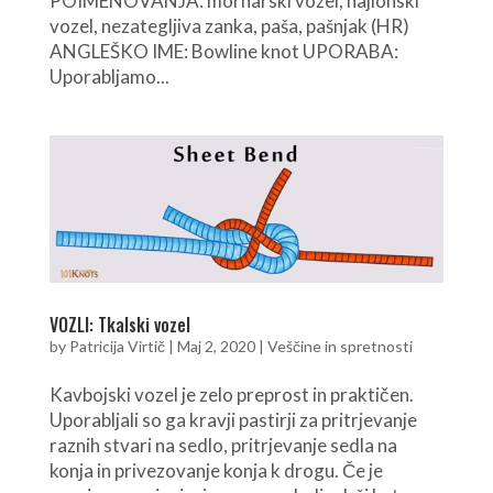
POIMENOVANJA: mornarski vozel, najlonski
vozel, nezategljiva zanka, paša, pašnjak (HR)
ANGLEŠKO IME: Bowline knot UPORABA:
Uporabljamo...
VOZLI: Tkalski vozel
by
Patricija Virtič
|
Maj 2, 2020
|
Veščine in spretnosti
Kavbojski vozel je zelo preprost in praktičen.
Uporabljali so ga kravji pastirji za pritrjevanje
raznih stvari na sedlo, pritrjevanje sedla na
konja in privezovanje konja k drogu. Če je