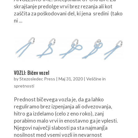
skrajšanje predolge vrvi brez rezanja ali kot
zaščita za poškodovani del, ki jena sredini (tako
ni ...
VOZLI: Bičev vozel
by
Stezosledec Press
|
Maj 31, 2020
|
Veščine in
spretnosti
Prednost bičevega vozla je, da ga lahko
reguliramo brez izpenjanja ali odvezovanja,
hitro ga izdelamo (celo z eno roko), zanj
porabimo malo vrvi in enostavno ga je vplesti.
Njegovi največji slabosti pa sta najmanj{a
nosilnost med vsemi vozli in nevarnost