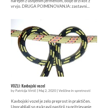
narejen z usnjenim jermenom, bolje drži kot z
vrvjo. DRUGA POIMENOVANJA: zastavni...
VOZLI: Kavbojski vozel
by
Patricija Virtič
|
Maj 2, 2020
|
Veščine in spretnosti
Kavbojski vozel je zelo preprost in praktičen.
Uporabljali so ga kravji pastirji za pritrjevanje