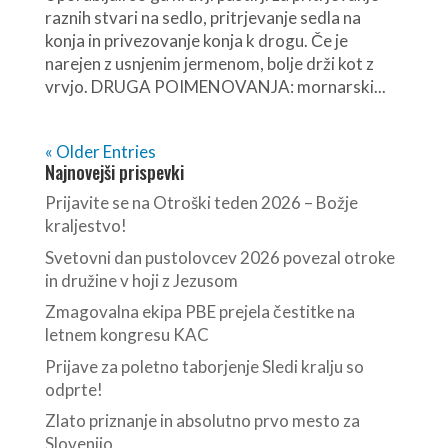
raznih stvari na sedlo, pritrjevanje sedla na
konja in privezovanje konja k drogu. Če je
narejen z usnjenim jermenom, bolje drži kot z
vrvjo. DRUGA POIMENOVANJA: mornarski...
« Older Entries
Najnovejši prispevki
Prijavite se na Otroški teden 2026 – Božje
kraljestvo!
Svetovni dan pustolovcev 2026 povezal otroke
in družine v hoji z Jezusom
Zmagovalna ekipa PBE prejela čestitke na
letnem kongresu KAC
Prijave za poletno taborjenje Sledi kralju so
odprte!
Zlato priznanje in absolutno prvo mesto za
Slovenijo