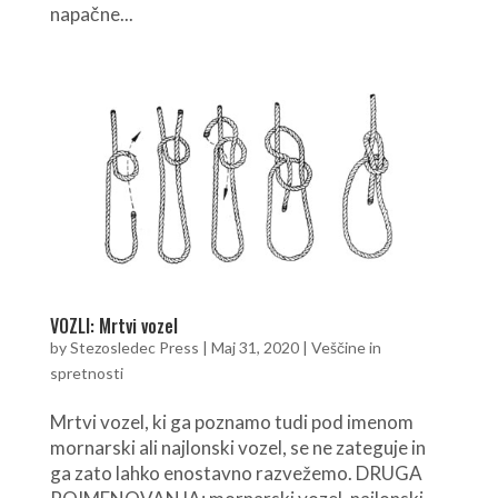
napačne...
VOZLI: Mrtvi vozel
by
Stezosledec Press
|
Maj 31, 2020
|
Veščine in
spretnosti
Mrtvi vozel, ki ga poznamo tudi pod imenom
mornarski ali najlonski vozel, se ne zateguje in
ga zato lahko enostavno razvežemo. DRUGA