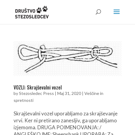
VOZLI: Skrajševalni vozel
by
Stezosledec Press
|
Maj 31, 2020
|
Veščine in
spretnosti
Skrajševalni vozel uporabljamo za skrajševanje
vrvi. Ker ni pretirano zanesljiv, ga uporabljamo
izjemoma. DRUGA POIMENOVANJA: /
ANGLEŠKO IME: Sheepshank UPORABA: Za