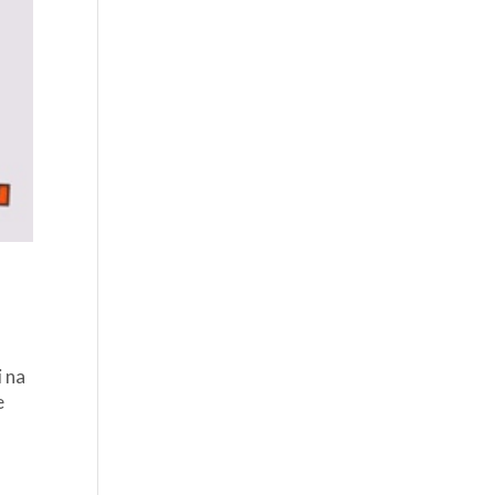
i na
e