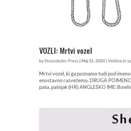
VOZLI: Mrtvi vozel
by
Stezosledec Press
|
Maj 31, 2020
|
Veščine in s
Mrtvi vozel, ki ga poznamo tudi pod imenom
enostavno razvežemo. DRUGA POIMENOVANJ
paša, pašnjak (HR) ANGLEŠKO IME: Bowli