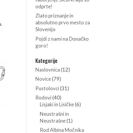
odprte!
Zlato priznanje in
absolutno prvo mesto za
a.
Slovenijo
z
Pojdi z nami na Donačko
goro!
Kategorije
Naslovnica
(12)
Novice
(79)
Pustolovci
(31)
Rodovi
(40)
Lisjaki in Lisičke
(6)
Neustrašni in
Neustrašne
(1)
Rod Albina Močnika