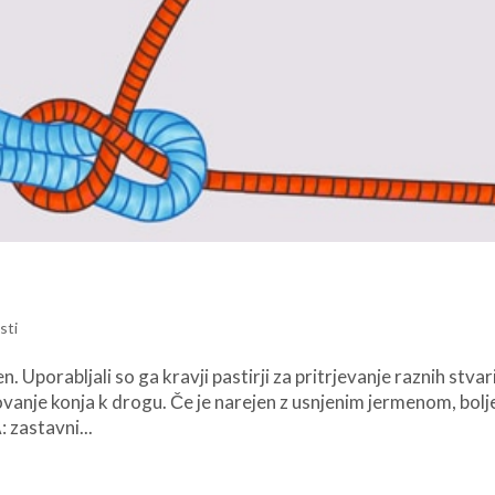
sti
. Uporabljali so ga kravji pastirji za pritrjevanje raznih stvar
zovanje konja k drogu. Če je narejen z usnjenim jermenom, bolj
zastavni...