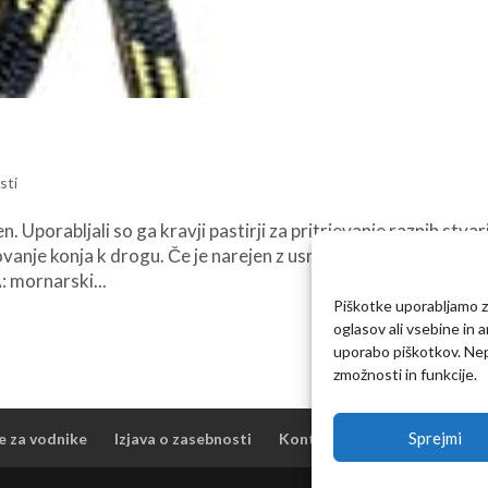
sti
. Uporabljali so ga kravji pastirji za pritrjevanje raznih stvar
zovanje konja k drogu. Če je narejen z usnjenim jermenom, bolj
mornarski...
Piškotke uporabljamo za
oglasov ali vsebine in 
uporabo piškotkov. Nepr
zmožnosti in funkcije.
Sprejmi
e za vodnike
Izjava o zasebnosti
Kontakt