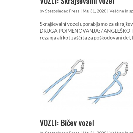
VOZLI: Skrajševalni vozel
by
Stezosledec Press
|
Maj 31, 2020
|
Veščine in s
Skrajševalni vozel uporabljamo za skrajšev
DRUGA POIMENOVANJA: / ANGLEŠKO IME: 
rezanja ali kot zaščita za poškodovani del, k
VOZLI: Bičev vozel
by
Stezosledec Press
|
Maj 31, 2020
|
Veščine in s