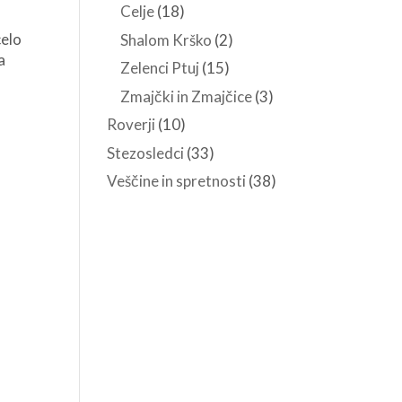
Celje
(18)
celo
Shalom Krško
(2)
a
Zelenci Ptuj
(15)
Zmajčki in Zmajčice
(3)
Roverji
(10)
Stezosledci
(33)
Veščine in spretnosti
(38)