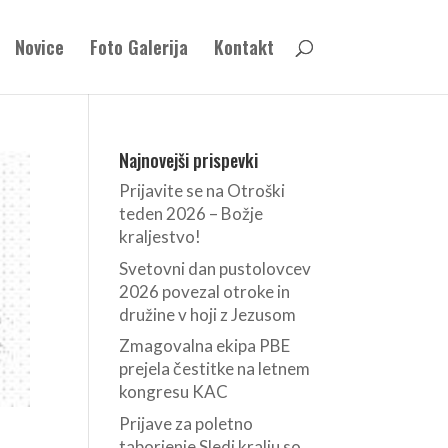
Novice
Foto Galerija
Kontakt
Najnovejši prispevki
Prijavite se na Otroški
teden 2026 – Božje
kraljestvo!
Svetovni dan pustolovcev
2026 povezal otroke in
družine v hoji z Jezusom
Zmagovalna ekipa PBE
prejela čestitke na letnem
kongresu KAC
Prijave za poletno
taborjenje Sledi kralju so