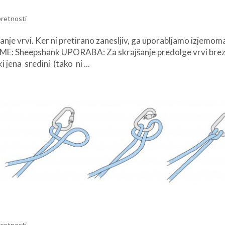
pretnosti
anje vrvi. Ker ni pretirano zanesljiv, ga uporabljamo izjemom
Sheepshank UPORABA: Za skrajšanje predolge vrvi bre
i jena sredini (tako ni ...
pretnosti