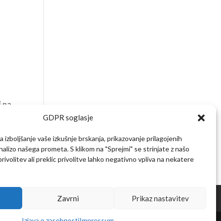
i na
e
GDPR soglasje
 izboljšanje vaše izkušnje brskanja, prikazovanje prilagojenih
analizo našega prometa. S klikom na "Sprejmi" se strinjate z našo
ivolitev ali preklic privolitve lahko negativno vpliva na nekatere
Zavrni
Prikaz nastavitev
Izjava o zasebnosti
Impressum