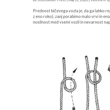
Prednost bičevega vozla je, da ga lahko re
z eno roko), zanj porabimo malo vrvi in eno
nosilnost med vsemi vozli in nevarnost nap