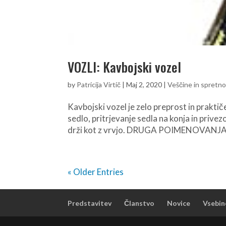
VOZLI: Kavbojski vozel
by
Patricija Virtič
|
Maj 2, 2020
|
Veščine in spretno
Kavbojski vozel je zelo preprost in praktičen
sedlo, pritrjevanje sedla na konja in prive
drži kot z vrvjo. DRUGA POIMENOVANJA: 
« Older Entries
Predstavitev
Članstvo
Novice
Vsebin