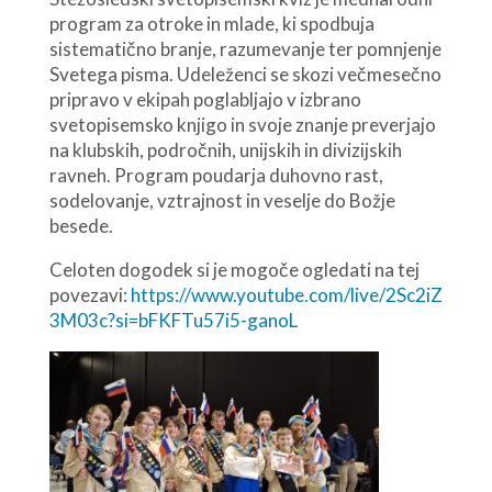
program za otroke in mlade, ki spodbuja
sistematično branje, razumevanje ter pomnjenje
Svetega pisma. Udeleženci se skozi večmesečno
pripravo v ekipah poglabljajo v izbrano
svetopisemsko knjigo in svoje znanje preverjajo
na klubskih, področnih, unijskih in divizijskih
ravneh. Program poudarja duhovno rast,
sodelovanje, vztrajnost in veselje do Božje
besede.
Celoten dogodek si je mogoče ogledati na tej
povezavi:
https://www.youtube.com/live/2Sc2iZ
3M03c?si=bFKFTu57i5-ganoL