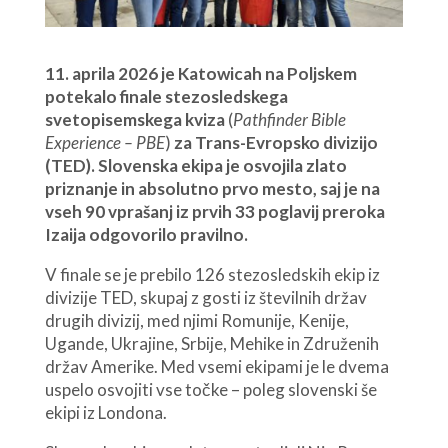
11. aprila 2026 je Katowicah na Poljskem
potekalo finale stezosledskega
svetopisemskega kviza
(
Pathfinder Bible
Experience – PBE
)
za Trans-Evropsko divizijo
(TED). Slovenska ekipa je osvojila zlato
priznanje in absolutno prvo mesto, saj je na
vseh 90 vprašanj iz prvih 33 poglavij preroka
Izaija odgovorilo pravilno.
V finale se je prebilo 126 stezosledskih ekip iz
divizije TED, skupaj z gosti iz številnih držav
drugih divizij, med njimi Romunije, Kenije,
Ugande, Ukrajine, Srbije, Mehike in Združenih
držav Amerike. Med vsemi ekipami je le dvema
uspelo osvojiti vse točke – poleg slovenski še
ekipi iz Londona.