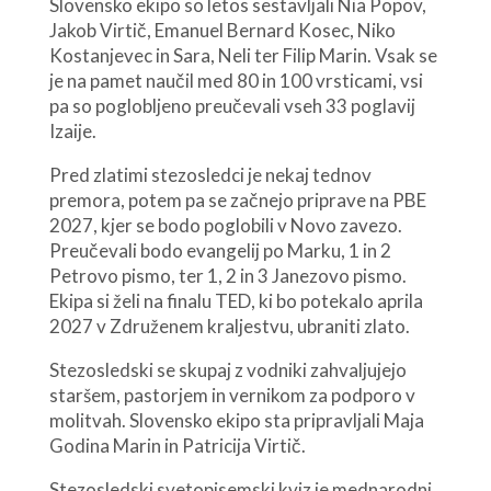
Slovensko ekipo so letos sestavljali Nia Popov,
Jakob Virtič, Emanuel Bernard Kosec, Niko
Kostanjevec in Sara, Neli ter Filip Marin. Vsak se
je na pamet naučil med 80 in 100 vrsticami, vsi
pa so poglobljeno preučevali vseh 33 poglavij
Izaije.
Pred zlatimi stezosledci je nekaj tednov
premora, potem pa se začnejo priprave na PBE
2027, kjer se bodo poglobili v Novo zavezo.
Preučevali bodo evangelij po Marku, 1 in 2
Petrovo pismo, ter 1, 2 in 3 Janezovo pismo.
Ekipa si želi na finalu TED, ki bo potekalo aprila
2027 v Združenem kraljestvu, ubraniti zlato.
Stezosledski se skupaj z vodniki zahvaljujejo
staršem, pastorjem in vernikom za podporo v
molitvah. Slovensko ekipo sta pripravljali Maja
Godina Marin in Patricija Virtič.
Stezosledski svetopisemski kviz je mednarodni