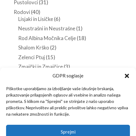
Pustolovci
(31)
Rodovi
(40)
Lisjaki in Lisičke
(6)
Neustrašni in Neustrašne
(1)
Rod Albina Močnika Celje
(18)
Shalom Krško
(2)
Zelenci Ptuj
(15)
Zmajčki in Zmajčice
(3)
GDPR soglasje
Roverji
(10)
Stezosledci
(33)
Piškotke uporabljamo za izboljšanje vaše izkušnje brskanja,
Veščine in spretnosti
(38)
prikazovanje prilagojenih oglasov ali vsebine in analizo našega
prometa. S klikom na "Sprejmi" se strinjate z našo uporabo
piškotkov. Neprivolitev ali preklic privolitve lahko negativno vpliva
na nekatere zmožnosti in funkcije.
Predstavitev
Članstvo
Novice
Sprejmi
Vsebine za vodnike
Izjava o zasebnosti