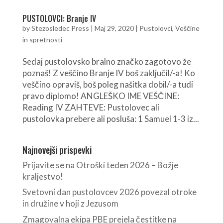
PUSTOLOVCI: Branje IV
by
Stezosledec Press
|
Maj 29, 2020
|
Pustolovci
,
Veščine
in spretnosti
Sedaj pustolovsko bralno značko zagotovo že
poznaš! Z veščino Branje IV boš zaključil/-a! Ko
veščino opraviš, boš poleg našitka dobil/-a tudi
pravo diplomo! ANGLEŠKO IME VEŠČINE:
Reading IV ZAHTEVE: Pustolovec ali
pustolovka prebere ali posluša: 1 Samuel 1-3 iz...
Najnovejši prispevki
Prijavite se na Otroški teden 2026 – Božje
kraljestvo!
Svetovni dan pustolovcev 2026 povezal otroke
in družine v hoji z Jezusom
Zmagovalna ekipa PBE prejela čestitke na