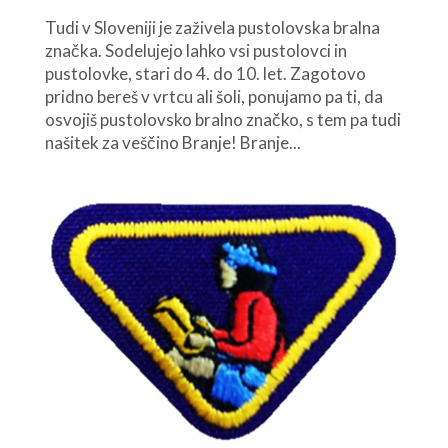
Tudi v Sloveniji je zaživela pustolovska bralna
značka. Sodelujejo lahko vsi pustolovci in
pustolovke, stari do 4. do 10. let. Zagotovo
pridno bereš v vrtcu ali šoli, ponujamo pa ti, da
osvojiš pustolovsko bralno značko, s tem pa tudi
našitek za veščino Branje! Branje...