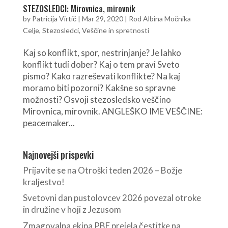
STEZOSLEDCI: Mirovnica, mirovnik
by
Patricija Virtič
|
Mar 29, 2020
|
Rod Albina Močnika
Celje
,
Stezosledci
,
Veščine in spretnosti
Kaj so konflikt, spor, nestrinjanje? Je lahko
konflikt tudi dober? Kaj o tem pravi Sveto
pismo? Kako razreševati konflikte? Na kaj
moramo biti pozorni? Kakšne so spravne
možnosti? Osvoji stezosledsko veščino
Mirovnica, mirovnik. ANGLEŠKO IME VEŠČINE:
peacemaker...
Najnovejši prispevki
Prijavite se na Otroški teden 2026 – Božje
kraljestvo!
Svetovni dan pustolovcev 2026 povezal otroke
in družine v hoji z Jezusom
Zmagovalna ekipa PBE prejela čestitke na