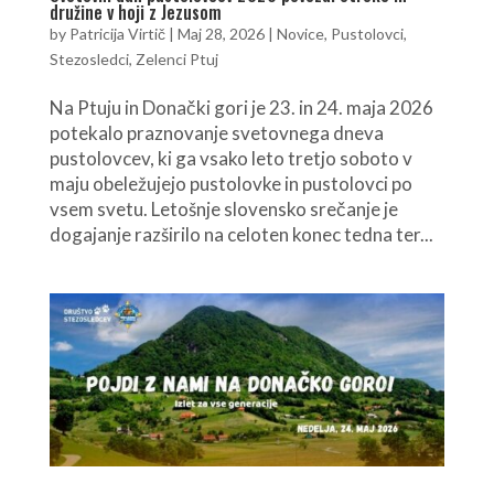
družine v hoji z Jezusom
by
Patricija Virtič
|
Maj 28, 2026
|
Novice
,
Pustolovci
,
Stezosledci
,
Zelenci Ptuj
Na Ptuju in Donački gori je 23. in 24. maja 2026
potekalo praznovanje svetovnega dneva
pustolovcev, ki ga vsako leto tretjo soboto v
maju obeležujejo pustolovke in pustolovci po
vsem svetu. Letošnje slovensko srečanje je
dogajanje razširilo na celoten konec tedna ter...