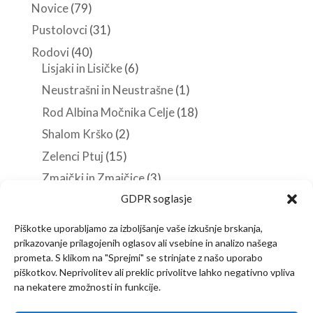
Novice
(79)
Pustolovci
(31)
Rodovi
(40)
Lisjaki in Lisičke
(6)
Neustrašni in Neustrašne
(1)
Rod Albina Močnika Celje
(18)
Shalom Krško
(2)
Zelenci Ptuj
(15)
Zmajčki in Zmajčice
(3)
GDPR soglasje
Roverji
(10)
Stezosledci
(33)
Piškotke uporabljamo za izboljšanje vaše izkušnje brskanja,
Veščine in spretnosti
(38)
prikazovanje prilagojenih oglasov ali vsebine in analizo našega
prometa. S klikom na "Sprejmi" se strinjate z našo uporabo
piškotkov. Neprivolitev ali preklic privolitve lahko negativno vpliva
na nekatere zmožnosti in funkcije.
Predstavitev
Članstvo
Novice