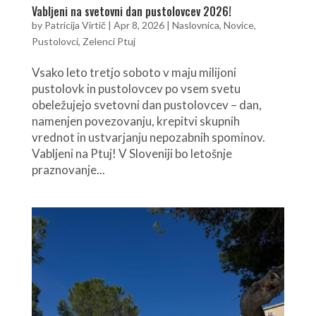
Vabljeni na svetovni dan pustolovcev 2026!
by
Patricija Virtič
|
Apr 8, 2026
|
Naslovnica
,
Novice
,
Pustolovci
,
Zelenci Ptuj
Vsako leto tretjo soboto v maju milijoni
pustolovk in pustolovcev po vsem svetu
obeležujejo svetovni dan pustolovcev – dan,
namenjen povezovanju, krepitvi skupnih
vrednot in ustvarjanju nepozabnih spominov.
Vabljeni na Ptuj! V Sloveniji bo letošnje
praznovanje...