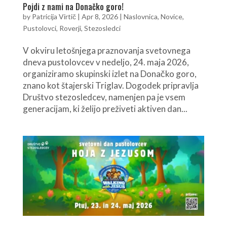
Pojdi z nami na Donačko goro!
by
Patricija Virtič
|
Apr 8, 2026
|
Naslovnica
,
Novice
,
Pustolovci
,
Roverji
,
Stezosledci
V okviru letošnjega praznovanja svetovnega
dneva pustolovcev v nedeljo, 24. maja 2026,
organiziramo skupinski izlet na Donačko goro,
znano kot štajerski Triglav. Dogodek pripravlja
Društvo stezosledcev, namenjen pa je vsem
generacijam, ki želijo preživeti aktiven dan...