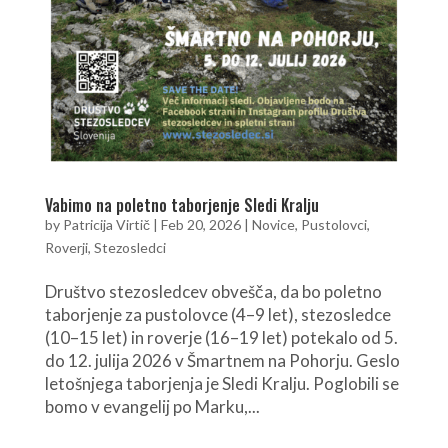
Vabimo na poletno taborjenje Sledi Kralju
by
Patricija Virtič
|
Feb 20, 2026
|
Novice
,
Pustolovci
,
Roverji
,
Stezosledci
Društvo stezosledcev obvešča, da bo poletno
taborjenje za pustolovce (4–9 let), stezosledce
(10–15 let) in roverje (16–19 let) potekalo od 5.
do 12. julija 2026 v Šmartnem na Pohorju. Geslo
letošnjega taborjenja je Sledi Kralju. Poglobili se
bomo v evangelij po Marku,...