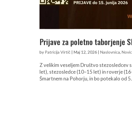
Prijave za poletno taborjenje Sl
by
Patricija Virtič
|
Maj 12, 2026
|
Naslovnica
,
Novi
Z velikim veseljem Društvo stezosledcev s
let), stezosledce (10–15 let) in roverje (1
Šmartnem na Pohorju, in bo potekalo od 5. do