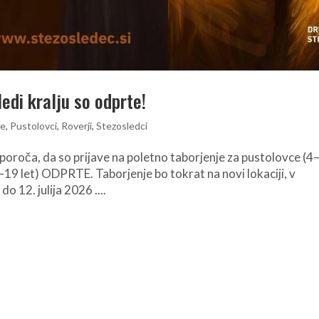
edi kralju so odprte!
ce
,
Pustolovci
,
Roverji
,
Stezosledci
poroča, da so prijave na poletno taborjenje za pustolovce (4
6–19 let) ODPRTE. Taborjenje bo tokrat na novi lokaciji, v
 12. julija 2026 ....