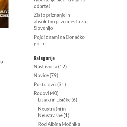
odprte!
Zlato priznanje in
absolutno prvo mesto za
Slovenijo
Pojdi z nami na Donačko
goro!
Kategorije
–9
Naslovnica
(12)
Novice
(79)
Pustolovci
(31)
Rodovi
(40)
Lisjaki in Lisičke
(6)
Neustrašni in
Neustrašne
(1)
Rod Albina Močnika