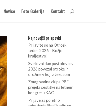
Novice
Foto Galerija
Kontakt
Najnovejši prispevki
Prijavite se na Otroški
teden 2026 – Božje
kraljestvo!
Svetovni dan pustolovcev
2026 povezal otroke in
družine v hoji z Jezusom
Zmagovalna ekipa PBE
prejela čestitke na letnem
kongresu KAC
Prijave za poletno
taborjenje Sledi kralju so