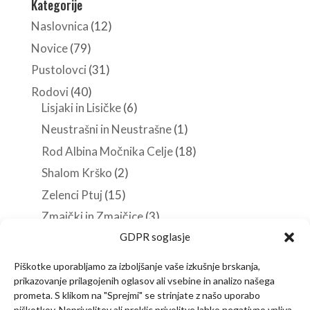
Kategorije
Naslovnica
(12)
Novice
(79)
Pustolovci
(31)
Rodovi
(40)
Lisjaki in Lisičke
(6)
Neustrašni in Neustrašne
(1)
Rod Albina Močnika Celje
(18)
Shalom Krško
(2)
Zelenci Ptuj
(15)
Zmajčki in Zmajčice
(3)
GDPR soglasje
Roverji
(10)
Stezosledci
(33)
Piškotke uporabljamo za izboljšanje vaše izkušnje brskanja,
Veščine in spretnosti
(38)
prikazovanje prilagojenih oglasov ali vsebine in analizo našega
prometa. S klikom na "Sprejmi" se strinjate z našo uporabo
piškotkov. Neprivolitev ali preklic privolitve lahko negativno vpliva